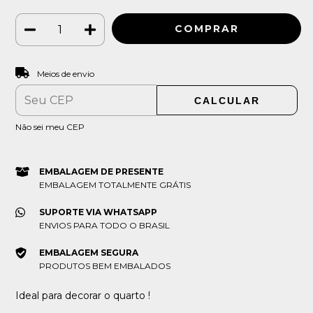
ALTERAR CEP
Entregas para o CEP:
Meios de envio
CALCULAR
Não sei meu CEP
EMBALAGEM DE PRESENTE
EMBALAGEM TOTALMENTE GRÁTIS
SUPORTE VIA WHATSAPP
ENVIOS PARA TODO O BRASIL
EMBALAGEM SEGURA
PRODUTOS BEM EMBALADOS
Ideal para decorar o quarto !