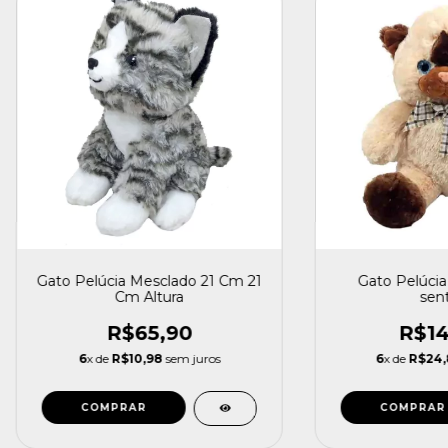
Gato Pelúcia Mesclado 21 Cm 21
Gato Pelúci
Cm Altura
sen
R$65,90
R$14
6
x de
R$10,98
sem juros
6
x de
R$24,