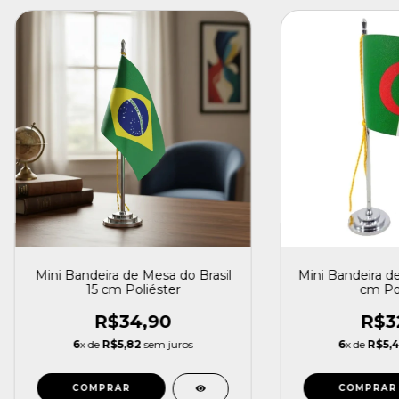
Mini Bandeira de Mesa do Brasil
Mini Bandeira de
15 cm Poliéster
cm Pol
R$34,90
R$3
6
x de
R$5,82
sem juros
6
x de
R$5,