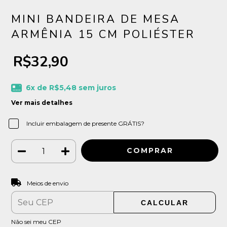
MINI BANDEIRA DE MESA
ARMÊNIA 15 CM POLIÉSTER
R$32,90
6
x de
R$5,48
sem juros
Ver mais detalhes
Incluir embalagem de presente GRÁTIS?
ALTERAR CEP
Entregas para o CEP:
Meios de envio
CALCULAR
Não sei meu CEP